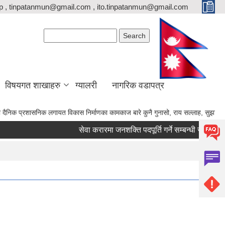
p , tinpatanmun@gmail.com , ito.tinpatanmun@gmail.com
Search form
Search
विषयगत शाखाहरु
ग्यालरी
नागरिक वडापत्र
सनिक लगायत विकास निर्माणका कामकाज बारे कुनै गुनासो, राय सल्लाह, सुझाव भए गाउँपालिकाका 
सेवा करारमा जनशक्ति पदपूर्ति गर्ने सम्बन्धी सूचना।
क