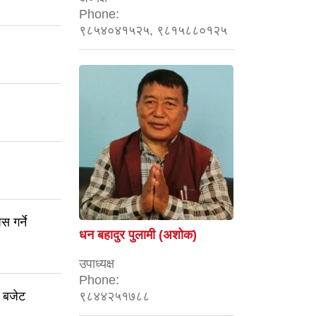
Phone:
९८५४०४१५२५, ९८१५८८०१२५
 गर्ने
धन बहादुर पुलामी (अशोक)
उपाध्यक्ष
Phone:
 बजेट
९८४४२५१७८८