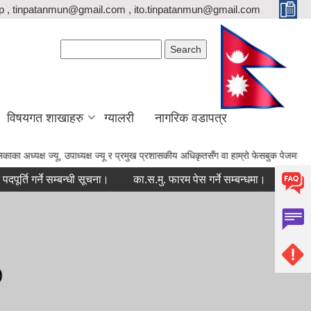
p , tinpatanmun@gmail.com , ito.tinpatanmun@gmail.com
Search form
Search
विषयगत शाखाहरु
ग्यालरी
नागरिक वडापत्र
ाध्यक्ष ज्यू र प्रमुख प्रशासकीय अधिकृतसँग वा हाम्रो फेसबुक पेजमा राख्नु हुन अनुरोध छ ।
्ने सम्बन्धी सूचना।
का.स.मु. फारम पेस गर्ने सम्बन्धमा।
सम्पत्ति विवरण