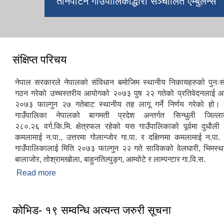
तीनपाटन गाउँपालिकाद्धारा सञ्चालित एम्बुलेन्स
संक्षिप्त परिचय
नेपाल सरकारले नेपालको संविधान बमोजिम स्थानीय निकायहरुको पुनःस
गठन गरेको उच्चस्तरीय आयोगको २०७३ पुष २२ गतेको प्रतिवेदनलाई आ
२०७३ फाल्गुन २७ गतेबाट स्थानीय तह लागू गर्ने निर्णय गरेको हो
गाउँपालिका नेपालको बागमती प्रदेश अन्तर्गत सिन्धुली जिल्ल
२८०.२६ वर्ग.कि.मि. क्षेत्रफल रहेको यस गाउँपालिकाको पूर्वमा दुधौली 
कमलामाई न.पा., उत्तरमा गोलान्जोर गा.पा. र दक्षिणमा कमलामाई न.पा.
गाउँपालिकालाई मिति २०७३ फाल्गुन २२ गते साविकको वेलघारी, भिमस्थ
बालाजोर, तोश्रामखोला, बाहुनतिल्पुङ्ग, आम्वोटे र लाम्पन्टार गा.वि.स.
Read more
about संक्षिप्त परिचय
कोभिड- १९ सम्वन्धि अत्यन्त जरुरी सूचना