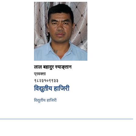
लाल बहादुर स्याङ्‌तान
प्रवक्ता
९८२३१०९९३३
विद्य‍ुतीय हाजिरी
विद्य‍ुतीय हाजिरी