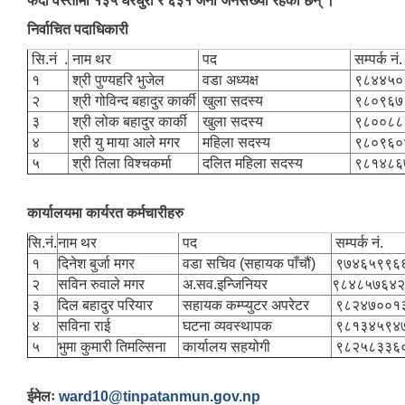
फेदी वस्तीमा १३५ घरधुरी र ६३१ जना जनसंख्या रहेका छन् ।
निर्वाचित पदाधिकारी
सि.नं .
नाम थर
पद
सम्पर्क नं
१
श्री पुण्यहरि भुजेल
वडा अध्यक्ष
९८४४५
२
श्री गोविन्द बहादुर कार्की
खुला सदस्य
९८०९६७
३
श्री लोक बहादुर कार्की
खुला सदस्य
९८००८८
४
श्री यु माया आले मगर
महिला सदस्य
९८०९६०
५
श्री तिला विश्चकर्मा
दलित महिला सदस्य
९८१४८
कार्यालयमा कार्यरत कर्मचारीहरु
सि.नं.
नाम थर
पद
सम्पर्क नं.
१
दिनेश बुर्जा मगर
वडा सचिव (सहायक पाँचौं)
९७४६५९
२
सविन रुवाले मगर
अ.सव.इन्जिनियर
९८४८५७६४२
३
दिल बहादुर परियार
सहायक कम्प्युटर अपरेटर
९८२४७००१
४
सविना राई
घटना व्यवस्थापक
९८१३४५९४
५
भुमा कुमारी तिमल्सिना
कार्यालय सहयोगी
९८२५८३३६
ईमेलः
ward10@tinpatanmun.gov.np