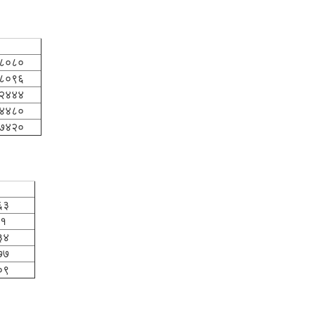
.
०८०८०
८०९६
२४४४
४४८०
६७४२०
९६६३
१
३४
७७
०९