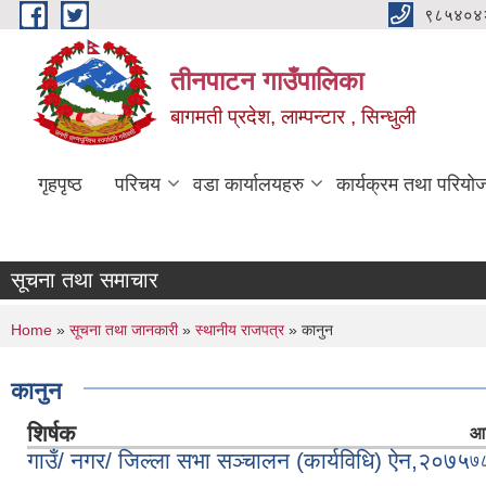
Skip to main content
९८५४०४
तीनपाटन गाउँपालिका
बागमती प्रदेश, लाम्पन्टार , सिन्धुली
गृहपृष्ठ
परिचय
वडा कार्यालयहरु
कार्यक्रम तथा परियो
सूचना तथा समाचार
You are here
Home
»
सूचना तथा जानकारी
»
स्थानीय राजपत्र
» कानुन
कानुन
शिर्षक
आर
गाउँ/ नगर/ जिल्ला सभा सञ्चालन (कार्यविधि) ऐन,२०७५
७