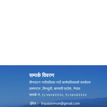
सम्पर्क विवरण
तीनपाटन गाउँपालिका गाउँ कार्यपालिकाको कार्यालय
लाम्पन्टार ,सिन्धुली, बागमती प्रदेश, नेपाल
सम्पर्क नं. ९८५४०४२२२०, ९८५४०४२२२५
ईमेल :-
tinpatanmun@gmail.com