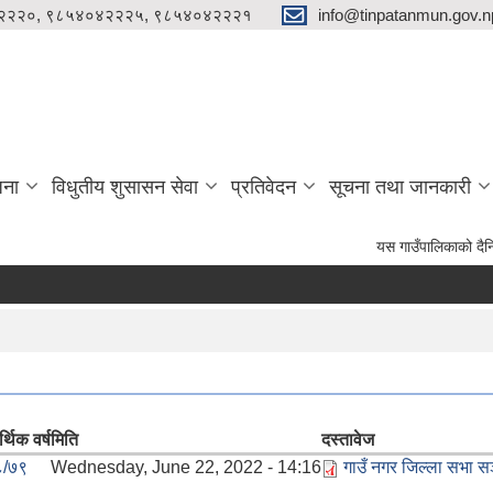
२२२०, ९८५४०४२२२५, ९८५४०४२२२१
info@tinpatanmun.gov.n
जना
विधुतीय शुसासन सेवा
प्रतिवेदन
सूचना तथा जानकारी
यस गाउँपालिकाको दैनिक प्रशास
्थिक वर्ष
मिति
दस्तावेज
८/७९
Wednesday, June 22, 2022 - 14:16
गाउँ नगर जिल्ला सभा स