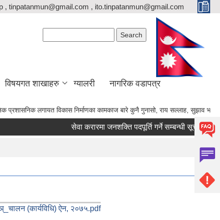
p , tinpatanmun@gmail.com , ito.tinpatanmun@gmail.com
Search form
Search
विषयगत शाखाहरु
ग्यालरी
नागरिक वडापत्र
निक लगायत विकास निर्माणका कामकाज बारे कुनै गुनासो, राय सल्लाह, सुझाव भए गाउँपालिकाका अ
सेवा करारमा जनशक्ति पदपूर्ति गर्ने सम्बन्धी सूचना।
का
ञ्_चालन (कार्यविधि) ऐन, २०७५.pdf