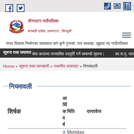
Skip to main content
तीनपाटन गाउँपालिका
बागमती प्रदेश, लाम्पन्टार , सिन्धुली
ास निर्माणका कामकाज बारे कुनै गुनासो, राय सल्लाह, सुझाव भए गाउँपालिकाका अध्यक्ष ज्यू, 
सूचना तथा समाचार
सेवा करारमा जनशक्ति पदपूर्ति गर्ने सम्बन्धी सूचना।
का.स.मु. फारम पेस
You are here
Home
»
सूचना तथा जानकारी
»
स्थानीय राजपत्र
» नियमावली
नियमावली
आ
र्थि
शिर्षक
क
मिति
दस्तावेज
व
र्ष
७
Monday,