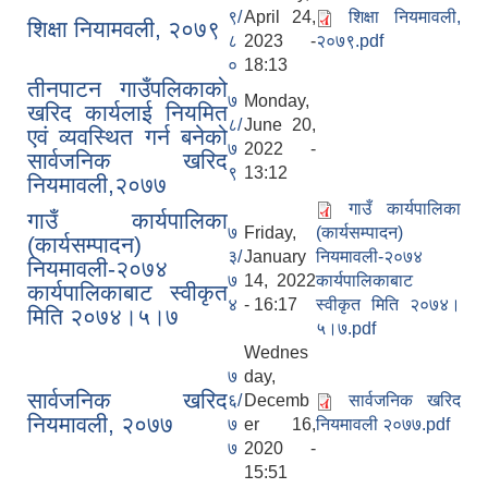
९/
April 24,
शिक्षा नियमावली,
शिक्षा नियामवली, २०७९
८
2023 -
२०७९.pdf
०
18:13
तीनपाटन गाउँपलिकाको
७
Monday,
खरिद कार्यलाई नियमित
८/
June 20,
एवं व्यवस्थित गर्न बनेको
७
2022 -
सार्वजनिक खरिद
सूचनाको हक सम्बन्धी त्रैमासिक स्वतः प्रकाशन (Proactive Disclosure)
९
13:12
नियमावली,२०७७
गाउँ कार्यपालिका
गाउँ कार्यपालिका
७
Friday,
(कार्यसम्पादन)
(कार्यसम्पादन)
३/
January
नियमावली-२०७४
नियमावली-२०७४
७
14, 2022
कार्यपालिकाबाट
कार्यपालिकाबाट स्वीकृत
४
- 16:17
स्वीकृत मिति २०७४।
मिति २०७४।५।७
५।७.pdf
Wednes
७
day,
सार्वजनिक खरिद
६/
Decemb
सार्वजनिक खरिद
नियमावली, २०७७
७
er 16,
नियमावली २०७७.pdf
७
2020 -
15:51