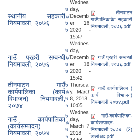
Wednes
७
day,
तीनपाटन
स्थानीय सहकारी
६/
Decemb
गाउँपालिकाकेा सहकारी
नियमावली, २०७६
७
er 16,
नियमावली, २०७६.pdf
७
2020 -
15:47
Wednes
७
day,
गाउँ प्रहरी सम्वन्धी
६/
Decemb
गाउँ प्रहरी सम्बन्धी
नियमावली, २०७६
७
er 16,
नियमावली, २०७६.pdf
७
2020 -
15:42
तीनपाटन गाउँ
७
Thursda
गाउँ कार्यपालिका (
कार्यपालिका (कार्य
४/
y, March
कार्य विभाजन)
विभाजन) नियमावली,
७
8, 2018 -
नियमावली २०७४.pdf
२०७४
५
10:05
Wednes
७
गाउँ-कार्यपालिका-
गाउँ कार्यपालिका
day,
४/
कार्यसम्पादन-
(कार्यसम्पादन)
March 7,
७
नियमावली-२०७४ (2)
नियमावली, २०७४
2018 -
५
उप्लोअद.pdf
14:54